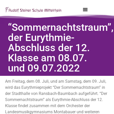
“Sommernachtstraum”,
der Eurythmie-
Abschluss der 12.
Klasse am 08.07.
und 09.07.2022
Am Freitag, dem 08. Juli, und am Samstag, dem 09. Juli,
wird das Eurythmieprojekt “Der Sommernachtstraum” in
der Stadthalle von Ransbach-Baumbach aufgeführt. “Der
Sommernachtstraum” als Eurythmie-Abschluss der 12.
Klasse findet zusammen mit dem Orchester der
Landesmusikgymnasiums Montabauer und weiteren