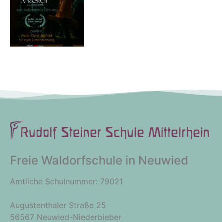
Freie Waldorfschule in Neuwied
Amtliche Schulnummer: 79021
Augustenthaler Straße 25
56567 Neuwied-Niederbieber