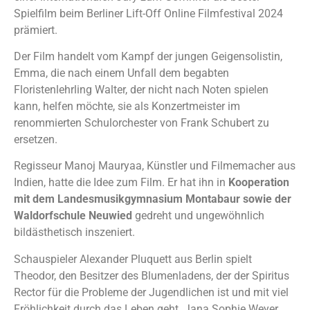
Spielfilm beim Berliner Lift-Off Online Filmfestival 2024
prämiert.
Der Film handelt vom Kampf der jungen Geigensolistin,
Emma, die nach einem Unfall dem begabten
Floristenlehrling Walter, der nicht nach Noten spielen
kann, helfen möchte, sie als Konzertmeister im
renommierten Schulorchester von Frank Schubert zu
ersetzen.
Regisseur Manoj Mauryaa, Künstler und Filmemacher aus
Indien, hatte die Idee zum Film. Er hat ihn in
Kooperation
mit dem Landesmusikgymnasium Montabaur sowie der
Waldorfschule Neuwied
gedreht und ungewöhnlich
bildästhetisch inszeniert.
Schauspieler Alexander Pluquett aus Berlin spielt
Theodor, den Besitzer des Blumenladens, der der Spiritus
Rector für die Probleme der Jugendlichen ist und mit viel
Fröhlichkeit durch das Leben geht.
Jana Sophie Weyer