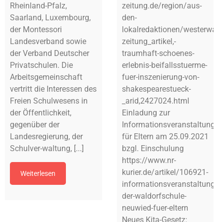
Rheinland-Pfalz,
zeitung.de/region/aus-
Saarland, Luxembourg,
den-
der Montessori
lokalredaktionen/westerwael
Landesverband sowie
zeitung_artikel,-
der Verband Deutscher
traumhaft-schoenes-
Privatschulen. Die
erlebnis-beifallsstuerme-
Arbeitsgemeinschaft
fuer-inszenierung-von-
vertritt die Interessen des
shakespearestueck-
Freien Schulwesens in
_arid,2427024.html
der Öffentlichkeit,
Einladung zur
gegenüber der
Informationsveranstaltung
Landesregierung, der
für Eltern am 25.09.2021
Schulver-waltung, [...]
bzgl. Einschulung
https://www.nr-
kurier.de/artikel/106921-
Weiterlesen
informationsveranstaltung-
der-waldorfschule-
neuwied-fuer-eltern
Neues Kita-Gesetz: