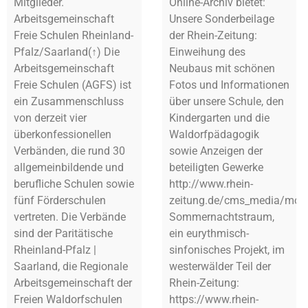
Mitglieder.
Online-Archiv bietet:
Arbeitsgemeinschaft
Unsere Sonderbeilage
Freie Schulen Rheinland-
der Rhein-Zeitung:
Pfalz/Saarland(↑) Die
Einweihung des
Arbeitsgemeinschaft
Neubaus mit schönen
Freie Schulen (AGFS) ist
Fotos und Informationen
ein Zusammenschluss
über unsere Schule, den
von derzeit vier
Kindergarten und die
überkonfessionellen
Waldorfpädagogik
Verbänden, die rund 30
sowie Anzeigen der
allgemeinbildende und
beteiligten Gewerke
berufliche Schulen sowie
http://www.rhein-
fünf Förderschulen
zeitung.de/cms_media/mod
vertreten. Die Verbände
Sommernachtstraum,
sind der Paritätische
ein eurythmisch-
Rheinland-Pfalz |
sinfonisches Projekt, im
Saarland, die Regionale
westerwälder Teil der
Arbeitsgemeinschaft der
Rhein-Zeitung:
Freien Waldorfschulen
https://www.rhein-