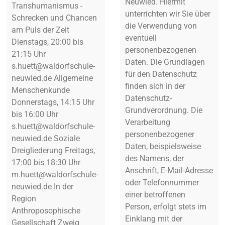
Neuwied. Hiermit
Transhumanismus -
unterrichten wir Sie über
Schrecken und Chancen
die Verwendung von
am Puls der Zeit
eventuell
Dienstags, 20:00 bis
personenbezogenen
21:15 Uhr
Daten. Die Grundlagen
s.huett@waldorfschule-
für den Datenschutz
neuwied.de Allgemeine
finden sich in der
Menschenkunde
Datenschutz-
Donnerstags, 14:15 Uhr
Grundverordnung. Die
bis 16:00 Uhr
Verarbeitung
s.huett@waldorfschule-
personenbezogener
neuwied.de Soziale
ule_ob/8/4212_1_74237.pdf
Daten, beispielsweise
Dreigliederung Freitags,
des Namens, der
17:00 bis 18:30 Uhr
Anschrift, E-Mail-Adresse
m.huett@waldorfschule-
oder Telefonnummer
neuwied.de In der
einer betroffenen
Region
Person, erfolgt stets im
Anthroposophische
Einklang mit der
Gesellschaft Zweig