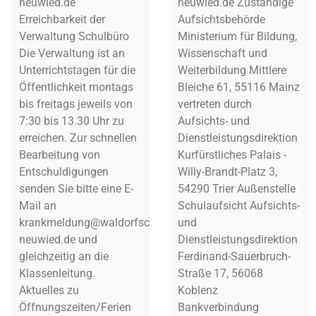
neuwied.de
neuwied.de Zuständige
Erreichbarkeit der
Aufsichtsbehörde
Verwaltung Schulbüro
Ministerium für Bildung,
Die Verwaltung ist an
Wissenschaft und
Unterrichtstagen für die
Weiterbildung Mittlere
Öffentlichkeit montags
Bleiche 61, 55116 Mainz
bis freitags jeweils von
vertreten durch
7:30 bis 13.30 Uhr zu
Aufsichts- und
erreichen. Zur schnellen
Dienstleistungsdirektion
Bearbeitung von
Kurfürstliches Palais -
Entschuldigungen
Willy-Brandt-Platz 3,
senden Sie bitte eine E-
54290 Trier Außenstelle
Mail an
Schulaufsicht Aufsichts-
krankmeldung@waldorfschule-
und
neuwied.de und
Dienstleistungsdirektion
gleichzeitig an die
Ferdinand-Sauerbruch-
Klassenleitung.
Straße 17, 56068
Aktuelles zu
Koblenz
Öffnungszeiten/Ferien
Bankverbindung