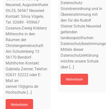
Datenschutz-
Neuwied, Augustenthaler
Grundverordnung und in
Str.25, 56567 Neuwied
der-
Übereinstimmung mit
Kontakt: Silvia Vögele,
den für die Rudolf
Tel. 02689 - 959667
Steiner Schule Neuwied
Cusanus-Zweig Koblenz
geltenden
Mittwochs in den
landesspezifischen
Räumen der
Datenschutzbestimmungen.
Christengemeinschaft
Mittels dieser
Am Schulenberg 13
Datenschutzerklärung
56170 Bendorf-
möchte unsere Schule
Mühlhofen Kontakt:
über [...]
Gabriela Zenner, Telefon
02631 52222 oder E-
Weiterlesen
Mail an
zenner.10@gmx.de
Hochschule [...]
Weiterlesen