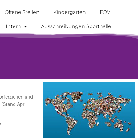
Offene Stellen
Kindergarten
FÖV
Intern
Ausschreibungen Sporthalle
rferzieher- und
 (Stand April
n: