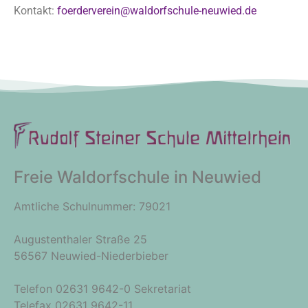
Kontakt:
foerderverein@waldorfschule-neuwied.de
Freie Waldorfschule in Neuwied
Amtliche Schulnummer: 79021
Augustenthaler Straße 25
56567 Neuwied-Niederbieber
Telefon 02631 9642-0 Sekretariat
Telefax 02631 9642-11