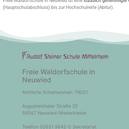
Freie Waldorfschule in Neuwied ist eine
staatlich genehmigte 
(Hauptschulabschluss) bis zur Hochschulreife (Abitur).
Freie Waldorfschule in
Neuwied
Amtliche Schulnummer: 79021
Augustenthaler Straße 25
56567 Neuwied-Niederbieber
Telefon 02631 9642-0 Sekretariat