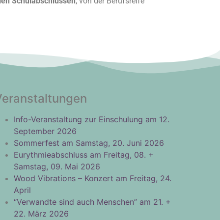
llen Schulabschlüssen
, von der Berufsreife
Veranstaltungen
Info-Veranstaltung zur Einschulung am 12.
September 2026
Sommerfest am Samstag, 20. Juni 2026
Eurythmieabschluss am Freitag, 08. +
Samstag, 09. Mai 2026
Wood Vibrations – Konzert am Freitag, 24.
April
“Verwandte sind auch Menschen” am 21. +
22. März 2026