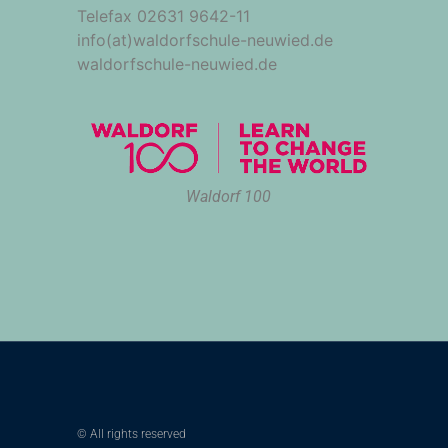
Telefax 02631 9642-11
info(at)waldorfschule-neuwied.de
waldorfschule-neuwied.de
Waldorf 100
© All rights reserved