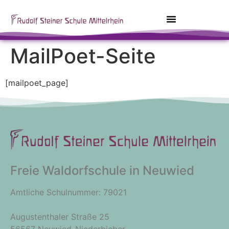
MailPoet-Seite
[mailpoet_page]
Freie Waldorfschule in Neuwied
Amtliche Schulnummer: 79021
Augustenthaler Straße 25
56567 Neuwied-Niederbieber