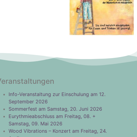
Veranstaltungen
Info-Veranstaltung zur Einschulung am 12.
September 2026
Sommerfest am Samstag, 20. Juni 2026
Eurythmieabschluss am Freitag, 08. +
Samstag, 09. Mai 2026
Wood Vibrations – Konzert am Freitag, 24.