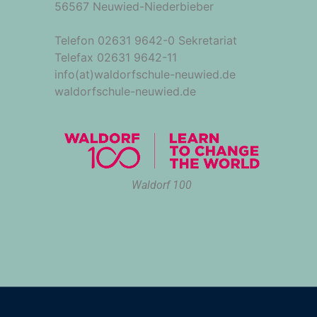
56567 Neuwied-Niederbieber
Telefon 02631 9642-0 Sekretariat
Telefax 02631 9642-11
info(at)waldorfschule-neuwied.de
waldorfschule-neuwied.de
Waldorf 100