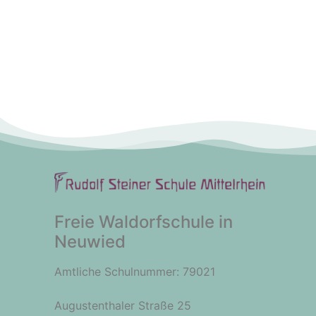
Freie Waldorfschule in
Neuwied
Amtliche Schulnummer: 79021
Augustenthaler Straße 25