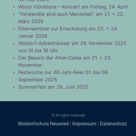
Wood Vibrations – Konzert am Freitag, 24. April
“Verwandte sind auch Menschen” am 21. + 22.
März 2026
Elternseminar zur Einschulung am 23. + 24.
Januar 2026
Waldorf-Adventsbasar am 29. November 2025
von 10 bis 16 Uhr
Der Besuch der Alten Dame am 21. + 23.
November
Festwoche zur 40-Jahr-Feier 01. bis 06.
September 2025
Sommerfest am 28. Juni 2025
© All rights reserved
Waldorfschule Neuwied
|
Impressum
|
Datenschutz