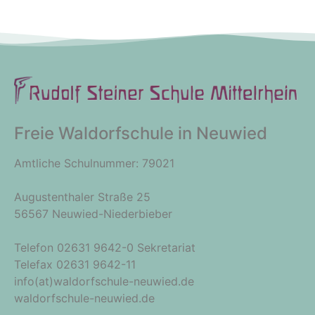
Freie Waldorfschule in Neuwied
Amtliche Schulnummer: 79021
Augustenthaler Straße 25
56567 Neuwied-Niederbieber
Telefon 02631 9642-0 Sekretariat
Telefax 02631 9642-11
info(at)waldorfschule-neuwied.de
waldorfschule-neuwied.de