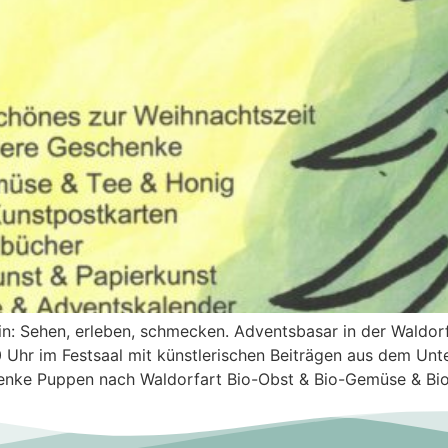
ein: Sehen, erleben, schmecken. Adventsbasar in der Wald
 Uhr im Festsaal mit künstlerischen Beiträgen aus dem Unt
henke Puppen nach Waldorfart Bio-Obst & Bio-Gemüse & Bio