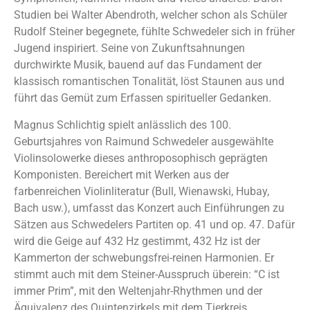
Studien bei Walter Abendroth, welcher schon als Schüler
Rudolf Steiner begegnete, fühlte Schwedeler sich in früher
Jugend inspiriert. Seine von Zukunftsahnungen
durchwirkte Musik, bauend auf das Fundament der
klassisch romantischen Tonalität, löst Staunen aus und
führt das Gemüt zum Erfassen spiritueller Gedanken.
Magnus Schlichtig spielt anlässlich des 100.
Geburtsjahres von Raimund Schwedeler ausgewählte
Violinsolowerke dieses anthroposophisch geprägten
Komponisten. Bereichert mit Werken aus der
farbenreichen Violinliteratur (Bull, Wienawski, Hubay,
Bach usw.), umfasst das Konzert auch Einführungen zu
Sätzen aus Schwedelers Partiten op. 41 und op. 47. Dafür
wird die Geige auf 432 Hz gestimmt, 432 Hz ist der
Kammerton der schwebungsfrei-reinen Harmonien. Er
stimmt auch mit dem Steiner-Ausspruch überein: “C ist
immer Prim”, mit den Weltenjahr-Rhythmen und der
Äquivalenz des Quintenzirkels mit dem Tierkreis.