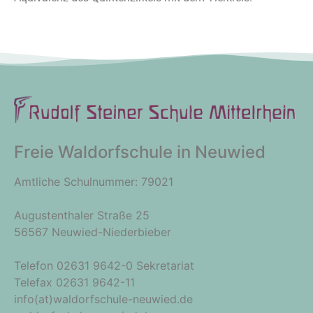
Freie Waldorfschule in Neuwied
Amtliche Schulnummer: 79021
Augustenthaler Straße 25
56567 Neuwied-Niederbieber
Telefon 02631 9642-0 Sekretariat
Telefax 02631 9642-11
info(at)waldorfschule-neuwied.de