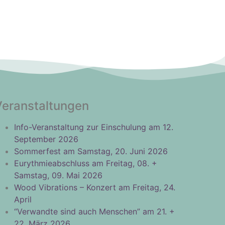
Veranstaltungen
Info-Veranstaltung zur Einschulung am 12.
September 2026
Sommerfest am Samstag, 20. Juni 2026
Eurythmieabschluss am Freitag, 08. +
Samstag, 09. Mai 2026
Wood Vibrations – Konzert am Freitag, 24.
April
“Verwandte sind auch Menschen” am 21. +
22. März 2026