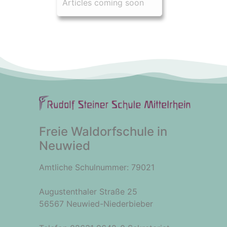
Articles coming soon
Freie Waldorfschule in
Neuwied
Amtliche Schulnummer: 79021
Augustenthaler Straße 25
56567 Neuwied-Niederbieber