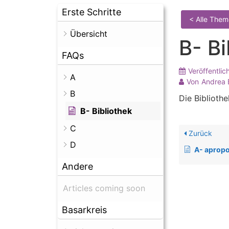
Erste Schritte
< Alle The
Übersicht
B- Bi
FAQs
Veröffentlic
A
Von
Andrea B
B
Die Biblioth
B- Bibliothek
C
Zurück
D
A- aprop
Andere
Articles coming soon
Basarkreis