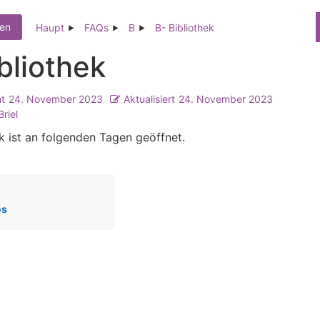
men
Haupt
FAQs
B
B- Bibliothek
bliothek
ht
24. November 2023
Aktualisiert
24. November 2023
riel
ek ist an folgenden Tagen geöffnet.
os