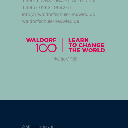
Telefon 02631 9642-0 Sekretariat
Telefax 02631 9642-11
info(at)waldorfschule-neuwied.de
waldorfschule-neuwied.de
Waldorf 100
© All rights reserved